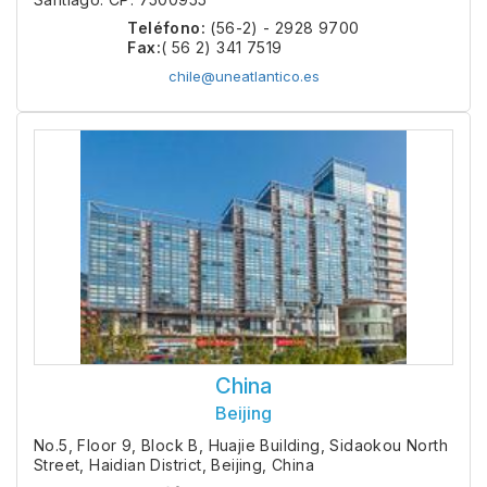
Teléfono:
(56-2) - 2928 9700
Fax:
( 56 2) 341 7519
chile@uneatlantico.es
China
Beijing
No.5, Floor 9, Block B, Huajie Building, Sidaokou North
Street, Haidian District, Beijing, China