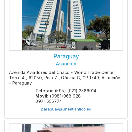
Paraguay
Asunción
Avenida Aviadores del Chaco - World Trade Center
Torre 4 , #2050, Piso 7 , Oficina C, CP 1749, Asunción
- Paraguay
Telefax:
(595) (021) 2386014
Móvil:
(0981)968 928
0971 555774
paraguay@uneatlantico.es