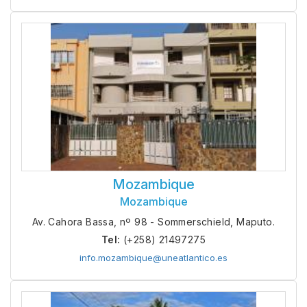
Mozambique
Mozambique
Av. Cahora Bassa, nº 98 - Sommerschield, Maputo.
Tel:
(+258) 21497275
info.mozambique@uneatlantico.es