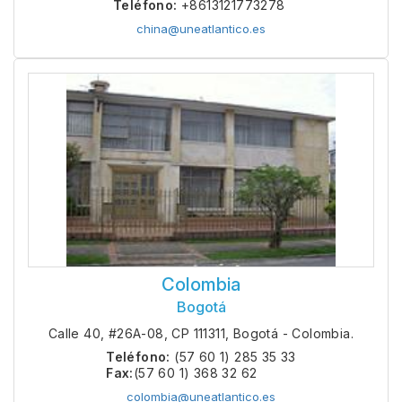
Teléfono:
+8613121773278
china@uneatlantico.es
Colombia
Bogotá
Calle 40, #26A-08, CP 111311, Bogotá - Colombia.
Teléfono:
(57 60 1) 285 35 33
Fax:
(57 60 1) 368 32 62
colombia@uneatlantico.es