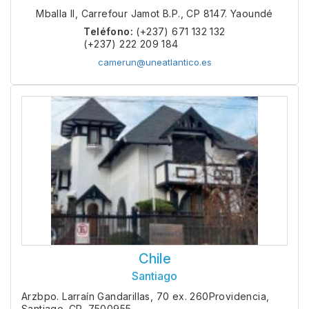
Mballa II, Carrefour Jamot B.P., CP 8147. Yaoundé
Teléfono:
(+237) 671 132 132
(+237) 222 209 184
camerun@uneatlantico.es
Chile
Santiago
Arzbpo. Larraín Gandarillas, 70 ex. 260Providencia,
Santiago. CP. 7500955