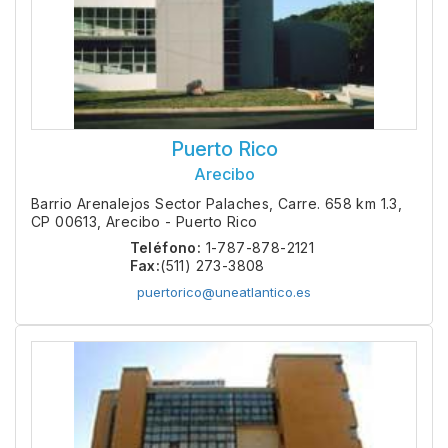
Puerto Rico
Arecibo
Barrio Arenalejos Sector Palaches, Carre. 658 km 1.3,
CP 00613, Arecibo - Puerto Rico
Teléfono:
1-787-878-2121
Fax:
(511) 273-3808
puertorico@uneatlantico.es