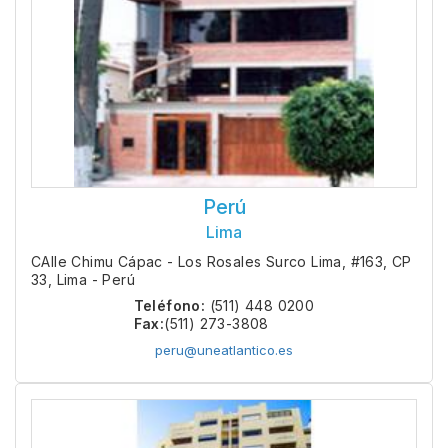
Perú
Lima
CAlle Chimu Cápac - Los Rosales Surco Lima, #163, CP
33, Lima - Perú
Teléfono:
(511) 448 0200
Fax:
(511) 273-3808
peru@uneatlantico.es