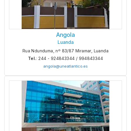
Angola
Luanda
Rua Ndunduma, nº 83/87 Miramar, Luanda
Tel.
: 244 - 924843344 / 994843344
angola@uneatlantico.es