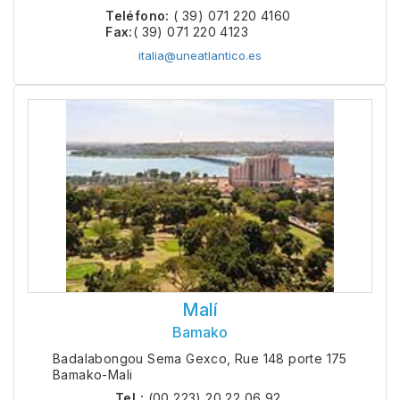
Teléfono:
( 39) 071 220 4160
Fax:
( 39) 071 220 4123
italia@uneatlantico.es
Malí
Bamako
Badalabongou Sema Gexco, Rue 148 porte 175
Bamako-Mali
Tel.:
(00 223) 20 22 06 92